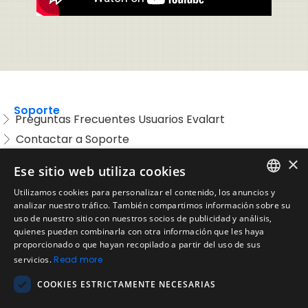
Soporte
Preguntas Frecuentes Usuarios Evalart
Contactar a Soporte
Preguntas Frecuentes Candidatos
×
Ese sitio web utiliza cookies
Legal
Utilizamos cookies para personalizar el contenido, los anuncios y
Condiciones de Servicio
ENGLISH
analizar nuestro tráfico. También compartimos información sobre su
Aviso de privacidad
uso de nuestro sitio con nuestros socios de publicidad y análisis,
SPANISH
quienes pueden combinarla con otra información que les haya
Política de cookies
proporcionado o que hayan recopilado a partir del uso de sus
Política de devoluciones
PORTUGUESE
servicios.
Read more
Acuerdo de licencia de usuario
COOKIES ESTRICTAMENTE NECESARIAS
Aviso legal